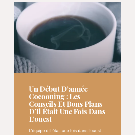
Un Début D’année
Cocooning : Les
Conseils Et Bons Plans
D’Il Était Une Fois Dans
L’ouest
L’équipe d’il était une fois dans l’ouest