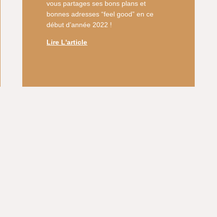
vous partages ses bons plans et
bonnes adresses “feel good” en ce
début d’année 2022 !
Lire L'article
Il était une fois dans l’ouest • Il était une fois en beaujolais