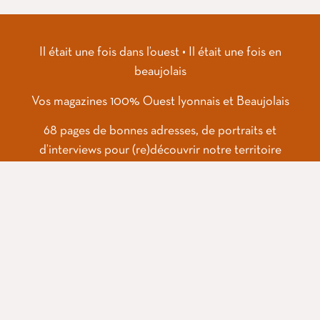
Il était une fois dans l’ouest • Il était une fois en
beaujolais
Vos magazines
100% Ouest lyonnais et Beaujolais
68 pages de bonnes adresses, de portraits et
d’interviews pour (re)découvrir notre territoire
Des publications pensées et créées par Rodeoh
Editions : contact@rodeoh-editions.com
© 2026 – RODEOH Editions
Il était une fois dans l’Ouest – Il était une fois en Beaujolais – Il était
une fois la Vallée du Rhône