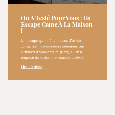
On A Testé Pour Vous : Un
Escape Game À La Maison
!
Un escape game à la maison J’ai été
contactée il y a quelques semaines par
Histoires d’anniversaire (HdA) qui m’a
proposé de tester une nouvelle activité
Lire L'article