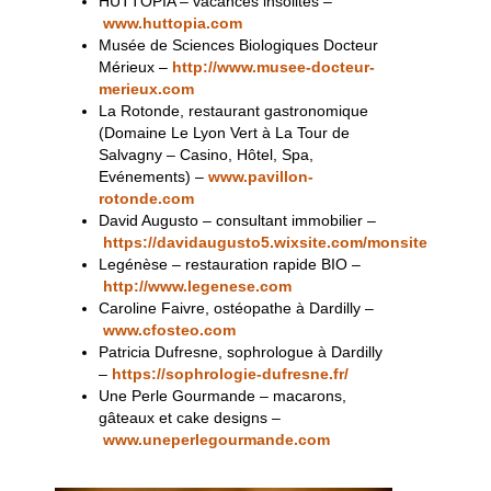
HUTTOPIA – vacances insolites –
www.huttopia.com
Musée de Sciences Biologiques Docteur
Mérieux –
http://www.musee-docteur-
merieux.com
La Rotonde, restaurant gastronomique
(Domaine Le Lyon Vert à La Tour de
Salvagny – Casino, Hôtel, Spa,
Evénements) –
www.pavillon-
rotonde.com
David Augusto – consultant immobilier –
https://davidaugusto5.wixsite.com/monsite
Legénèse – restauration rapide BIO –
http://www.legenese.com
Caroline Faivre, ostéopathe à Dardilly –
www.cfosteo.com
Patricia Dufresne, sophrologue à Dardilly
–
https://sophrologie-dufresne.fr/
Une Perle Gourmande – macarons,
gâteaux et cake designs –
www.uneperlegourmande.com