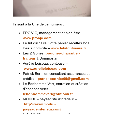
Ils sont à la Une de ce numéro :
PROAJC, management et bien-être –
www.proajc.com
Le Kit culinaire, votre panier recettes local
livré à domicile –
www.lekitculinaire.fr
Les 2 Gônes,
boucher-charcutier-
traiteur
à Dommartin
Aurélie Loiseau, conteuse –
www.aurelieloiseau.com
Patrick Berthier, consultant assurances et
crédits –
patrickberthier69@gmail.com
Le Bonhomme Vert, entretien et création
d’espaces verts –
lebonhommevert@outlook.fr
MODUL – paysagiste d’intérieur –
http://www.modul-
paysageinterieur.com/