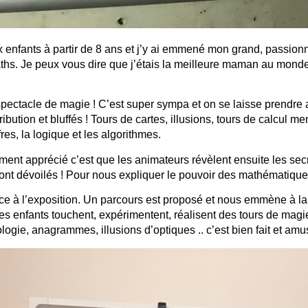
x enfants à partir de 8 ans et j’y ai emmené mon grand, passio
aths. Je peux vous dire que j’étais la meilleure maman au monde
ctacle de magie ! C’est super sympa et on se laisse prendre 
ibution et bluffés ! Tours de cartes, illusions, tours de calcul m
res, la logique et les algorithmes.
ment apprécié c’est que les animateurs révèlent ensuite les sec
 sont dévoilés ! Pour nous expliquer le pouvoir des mathématique
ace à l’exposition. Un parcours est proposé et nous emmène à l
 les enfants touchent, expérimentent, réalisent des tours de magi
gie, anagrammes, illusions d’optiques .. c’est bien fait et amus