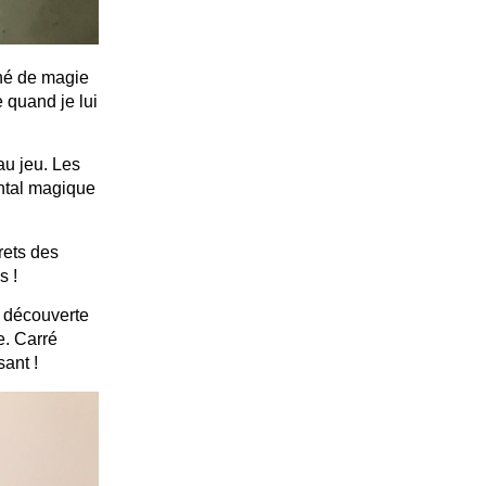
nné de magie
 quand je lui
au jeu. Les
ental magique
rets des
s !
a découverte
e. Carré
ant !