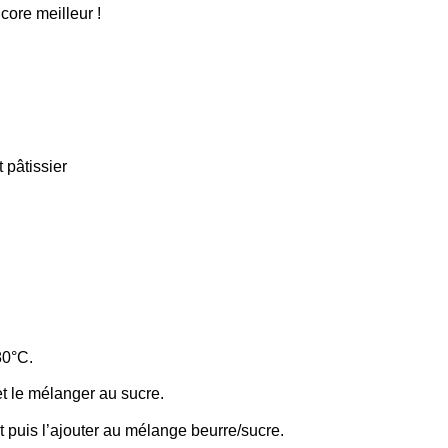
ncore meilleur !
 pâtissier
80°C.
et le mélanger au sucre.
t puis l’ajouter au mélange beurre/sucre.