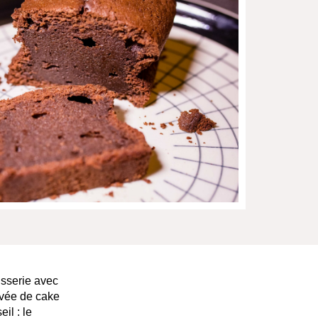
isserie avec
ouvée de cake
il : le