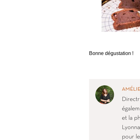
Bonne dégustation !
AMÉLIE
Directr
égaleme
et la p
Lyonnai
pour le