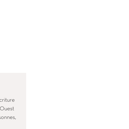
criture
l'Ouest
rsonnes,