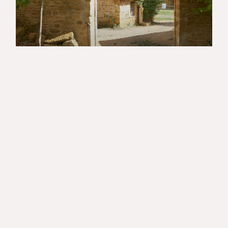
Notre Sélection De
Balades Insolites Dans
L’Ouest Lyonnais
L’Ouest Lyonnais regorge de belles natures !
Chaussez vos baskets et sortez les lunettes
de soleil, le magazine vous présente sa
sélection de balades insolites dans l’ouest
lyonnais.
Lire L'article