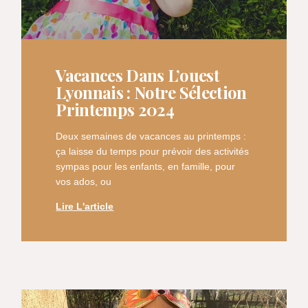
Vacances Dans L’ouest
Lyonnais : Notre Sélection
Printemps 2024
Deux semaines de vacances au printemps :
ça laisse du temps pour prévoir des activités
sympas pour les enfants, en famille, pour
vos ados, ou
Lire L'article