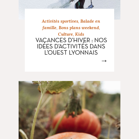
Activités sportives
,
Balade en
famille
,
Bons plans weekend
,
Culture
,
Kids
VACANCES D’HIVER : NOS
IDÉES D’ACTIVITÉS DANS
L’OUEST LYONNAIS
→