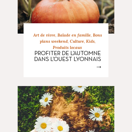
Art de vivre
,
Balade en famille
,
Bons
plans weekend
,
Culture
,
Kids
,
Produits locaux
PROFITER DE L’AUTOMNE
DANS L’OUEST LYONNAIS
→