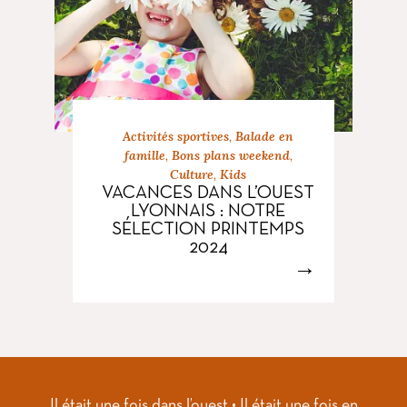
Activités sportives
,
Balade en
famille
,
Bons plans weekend
,
Culture
,
Kids
VACANCES DANS L’OUEST
LYONNAIS : NOTRE
SÉLECTION PRINTEMPS
2024
→
Il était une fois dans l’ouest • Il était une fois en