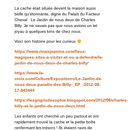
La cache était située devant la maison aussi
belle qu’étonnante, digne du Palais du Facteur
Cheval : Le Jardin de nous deux de Charles
Billy. Je ne savais pas que nous avions un tel
joyau à quelques kms de chez nous.
Voici son histoire pour les curieux
https://www.rivaisjeanine.com/lieux-
magiques-sites-a-visiter-et-ou-a-defendre/le-
jardin-de-nous-deux-de-charles-billy/
https://www.la-
croix.com/Culture/Expositions/Le-Jardin-de-
nous-deux-paradis-des-Billy-_EP_-2012-08-
17-843444
https://lesgrigrisdesophie.blogspot.com/2012/06/charles-
billy-et-le-jardin-de-nous-deux.html
Les enfants ont cherché un peu partout et ont
rapidement trouvé la cache et la petite boîte
renfermant les trésors ! Ils étaient ravis de