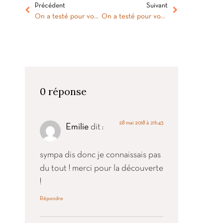
Précédent
Suivant
On a testé pour vous : la visite du Grand Hôtel Dieu de Lyon
On a testé pour vous : les bons petits plats de Délibio !
0 réponse
28 mai 2018 à 21h43
Emilie
dit :
sympa dis donc je connaissais pas
du tout ! merci pour la découverte
!
Répondre