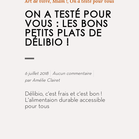
Art de vivre
,
Miam !
,
On a testé pour vous
ON A TESTÉ POUR
VOUS : LES BONS
PETITS PLATS DE
DÉLIBIO !
6 juillet 2018
Aucun commentaire
par
Amélie Clairet
Délibio, c'est frais et c'est bon !
L'alimentaion durable accessible
pour tous