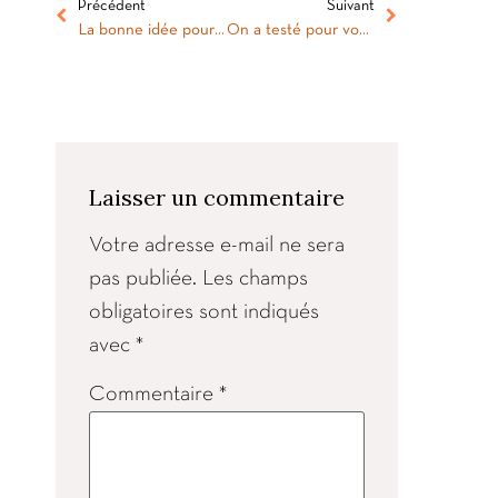
Précédent
Suivant
La bonne idée pour occuper vos weekends en famille : le Géocaching !
On a testé pour vous : Jeu de Piste “Vieux Lyon” en famille (par HdA – Histoires d’Anniversaire)
Laisser un commentaire
Votre adresse e-mail ne sera
pas publiée.
Les champs
obligatoires sont indiqués
avec
*
Commentaire
*