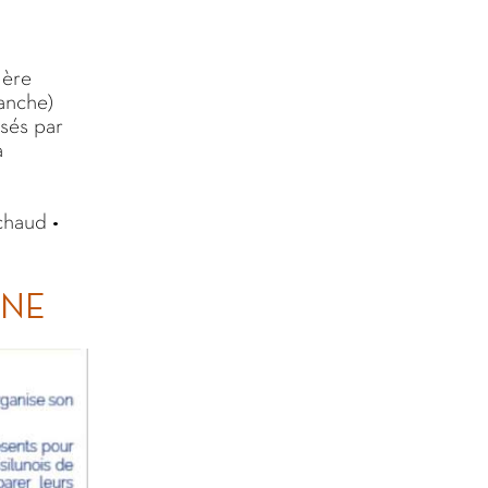
Mère
anche)
sés par
a
chaud •
UNE