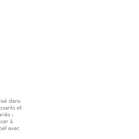
isé dans
osants et
riés :
cer à
oël avec