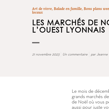
Art de vivre
,
Balade en famille
,
Bons plans we
locaux
LES MARCHÉS DE N
L’OUEST LYONNAIS
21 novembre 2023
Un commentaire
par
Jeanne 
Le mois de décembr
grands marchés de 
de Noël où vous po
aussi pour juste v