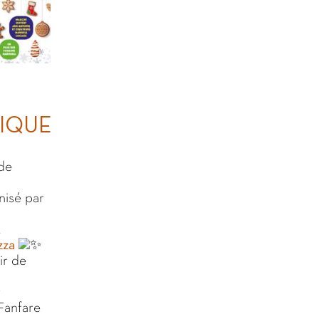
FIQUE
 de
nisé par
&
zza
ir de
r
 Fanfare