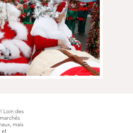
! Loin des
e marchés
naux, mais
 et