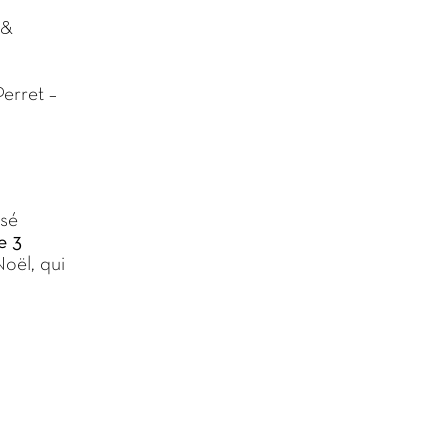
 &
erret –
isé
e 3
Noël, qui