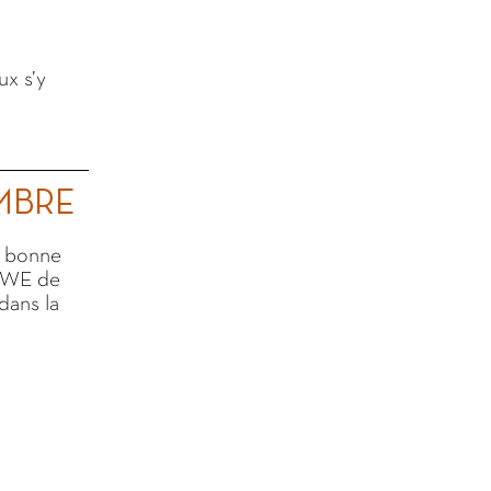
ux s’y
MBRE
a bonne
r WE de
dans la